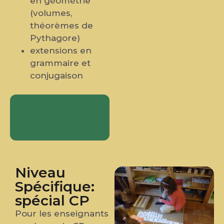
en géométrie
(volumes,
théorèmes de
Pythagore)
extensions en
grammaire et
conjugaison
Être informé·e
de l'ouverture
du module
complémentaire
Niveau
Spécifique:
spécial CP
Pour les enseignants