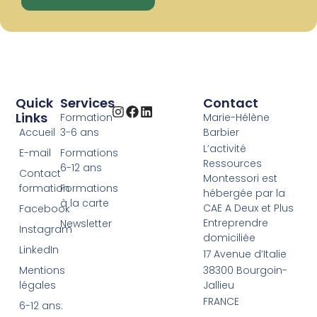
Quick
Services
Contact
Links
Formation
Marie-Hélène
Accueil
3-6 ans
Barbier
L’activité
E-mail
Formations
Ressources
6-12 ans
Contact
Montessori est
formation
Formations
hébergée par la
à la carte
CAE A Deux et Plus
Facebook
Entreprendre
Newsletter
Instagram
domiciliée
LinkedIn
17 Avenue d’Italie
Mentions
38300 Bourgoin-
légales
Jallieu
FRANCE
6-12 ans: