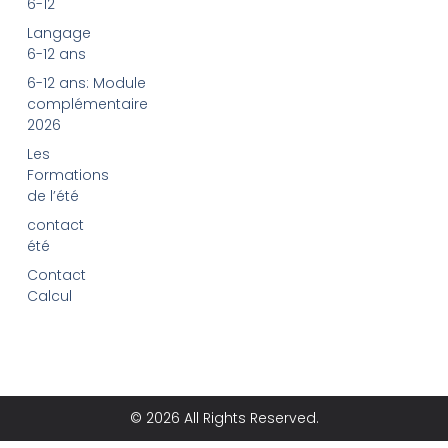
6-12
Langage
6-12 ans
6-12 ans: Module
complémentaire
2026
Les
Formations
de l’été
contact
été
Contact
Calcul
© 2026 All Rights Reserved.