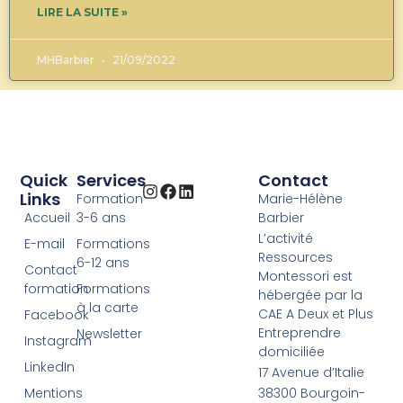
LIRE LA SUITE »
MHBarbier
21/09/2022
Quick
Services
Contact
Links
Formation
Marie-Hélène
Accueil
3-6 ans
Barbier
L’activité
E-mail
Formations
Ressources
6-12 ans
Contact
Montessori est
formation
Formations
hébergée par la
à la carte
CAE A Deux et Plus
Facebook
Entreprendre
Newsletter
Instagram
domiciliée
LinkedIn
17 Avenue d’Italie
Mentions
38300 Bourgoin-