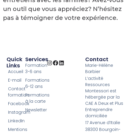
entretiens avec les familles? Avez-vous
un outil que vous appréciez? N’hésitez
pas à témoigner de votre expérience.
Quick
Services
Contact
Links
Formation
Marie-Hélène
Accueil
3-6 ans
Barbier
L’activité
E-mail
Formations
Ressources
6-12 ans
Contact
Montessori est
formation
Formations
hébergée par la
à la carte
CAE A Deux et Plus
Facebook
Entreprendre
Newsletter
Instagram
domiciliée
LinkedIn
17 Avenue d’Italie
Mentions
38300 Bourgoin-